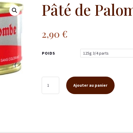
Pâté de Palo
2,90
€
POIDS
QUANTITÉ
Ajouter au panier
DE
PÂTÉ
DE
PALOMBE