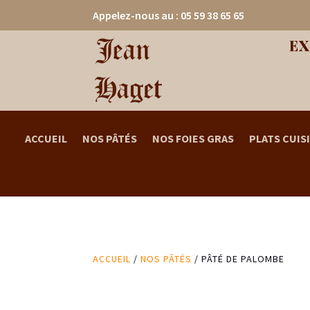
Appelez-nous au : 05 59 38 65 65
EX
ACCUEIL
NOS PÂTÉS
NOS FOIES GRAS
PLATS CUIS
ACCUEIL
/
NOS PÂTÉS
/ PÂTÉ DE PALOMBE