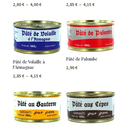
Plage
Plage
2,80
€
–
4,00
€
2,85
€
–
4,15
€
de
de
prix :
prix :
2,80 €
2,85 €
à
à
4,00 €
4,15 €
Pâté de Palombe
Pâté de Volaille à
l’Armagnac
2,90
€
Plage
2,85
€
–
4,15
€
de
prix :
2,85 €
à
4,15 €