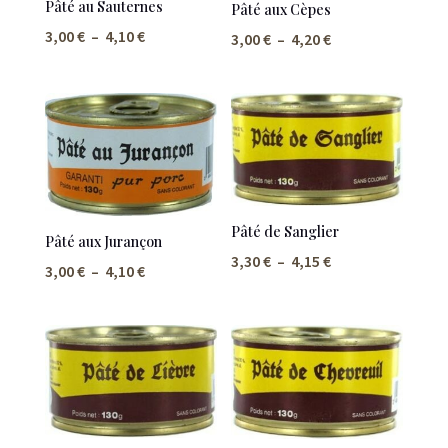
Pâté au Sauternes
Pâté aux Cèpes
Plage
3,00
€
–
4,10
€
Plage
3,00
€
–
4,20
€
de
de
prix :
prix :
3,00 €
3,00 €
à
à
4,10 €
4,20 €
Pâté de Sanglier
Pâté aux Jurançon
Plage
3,30
€
–
4,15
€
Plage
3,00
€
–
4,10
€
de
de
prix :
prix :
3,30 €
3,00 €
à
à
4,15 €
4,10 €