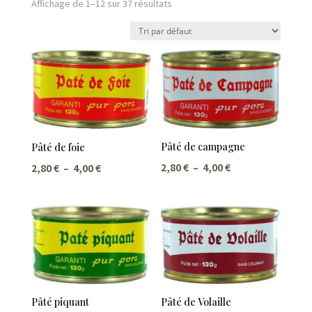
Affichage de 1–12 sur 37 résultats
Pâté de campagne
Pâté de foie
Plage
2,80
€
–
4,00
€
Plage
2,80
€
–
4,00
€
de
de
prix :
prix :
2,80 €
2,80 €
à
à
4,00 €
4,00 €
Pâté piquant
Pâté de Volaille