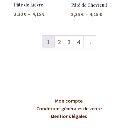
Pâté de Lièvre
Pâté de Chevreuil
Plage
Plage
3,30
€
–
4,15
€
3,35
€
–
4,15
€
de
de
prix :
prix :
3,30 €
3,35 €
1
2
3
4
→
à
à
4,15 €
4,15 €
Mon compte
Conditions générales de vente
Mentions légales